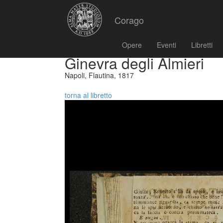
Corago
Opere
Eventi
Libretti
Ginevra degli Almieri
Napoli, Flautina, 1817
torna al libretto