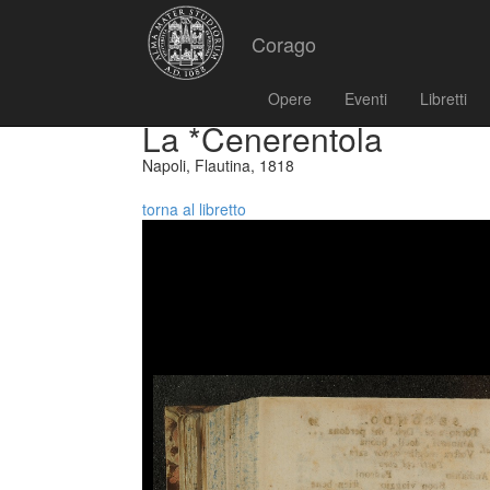
Corago
Opere
Eventi
Libretti
La *Cenerentola
Napoli, Flautina, 1818
torna al libretto