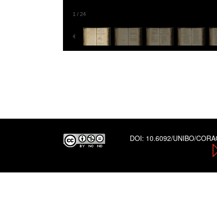
1
/
24
DOI:
10.6092/UNIBO/COR