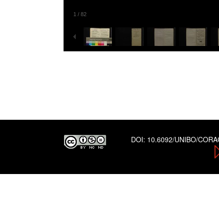
1
/
82
DOI:
10.6092/UNIBO/COR