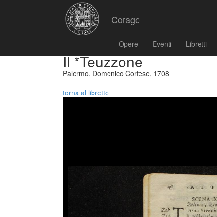
Corago
Opere
Eventi
Libretti
Il *Teuzzone
Palermo, Domenico Cortese, 1708
torna al libretto