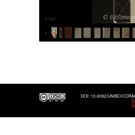
1
/
114
DOI:
10.6092/UNIBO/COR