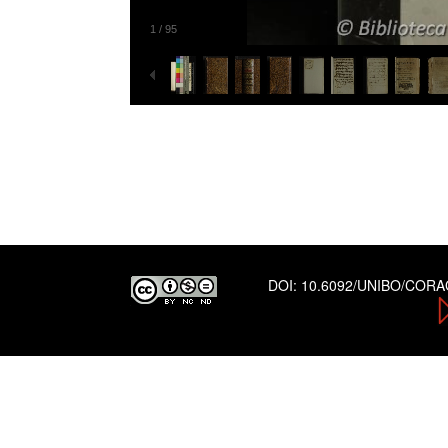
1
/
95
DOI:
10.6092/UNIBO/COR