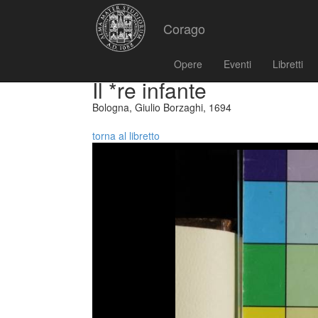
Corago
Opere
Eventi
Libretti
Il *re infante
Bologna, Giulio Borzaghi, 1694
torna al libretto