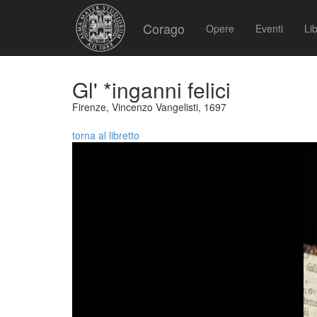
Corago
Opere
Eventi
Lib
Gl' *inganni felici
Firenze, Vincenzo Vangelisti, 1697
torna al libretto