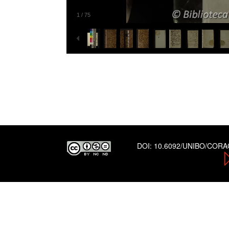
1
/
75
DOI:
10.6092/UNIBO/COR