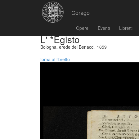
Corago
Opere
Eventi
Libretti
L' *Egisto
Bologna, erede del Benacci, 1659
torna al libretto