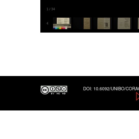
1
/
34
DOI:
10.6092/UNIBO/COR