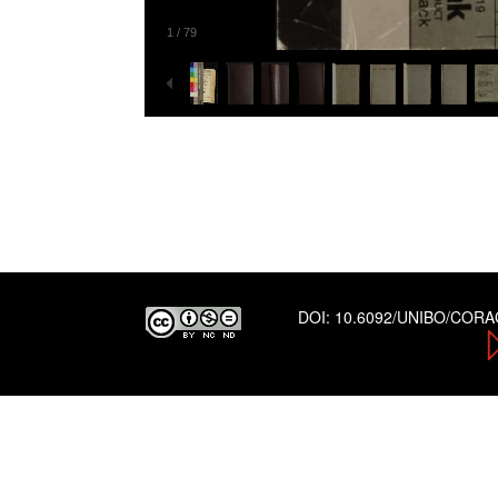
1
/
79
DOI:
10.6092/UNIBO/COR