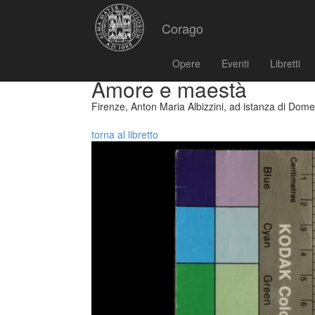
Corago
Opere
Eventi
Libretti
Amore e maestà
Firenze, Anton Maria Albizzini, ad istanza di Dom
torna al libretto