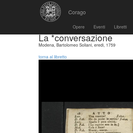
Corago
Opere
Eventi
Libretti
La *conversazione
Modena, Bartolomeo Soliani, eredi, 1759
torna al libretto