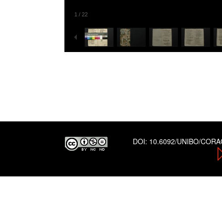
1
/
22
DOI:
10.6092/UNIBO/COR