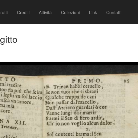
retti
Crediti
Attività
Collezioni
Link
Contatti
gitto