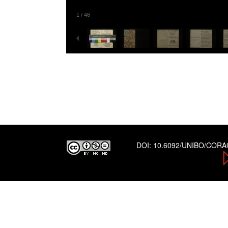
1
/
46
DOI:
10.6092/UNIBO/COR