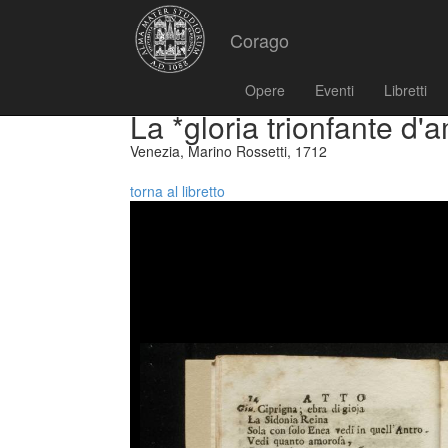
Corago
Opere
Eventi
Libretti
La *gloria trionfante d'
Venezia, Marino Rossetti, 1712
torna al libretto