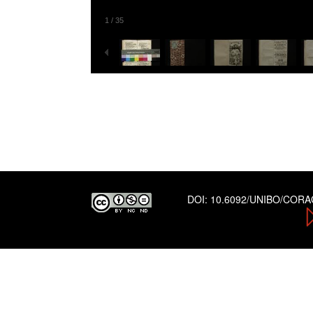
1
/
35
DOI:
10.6092/UNIBO/COR