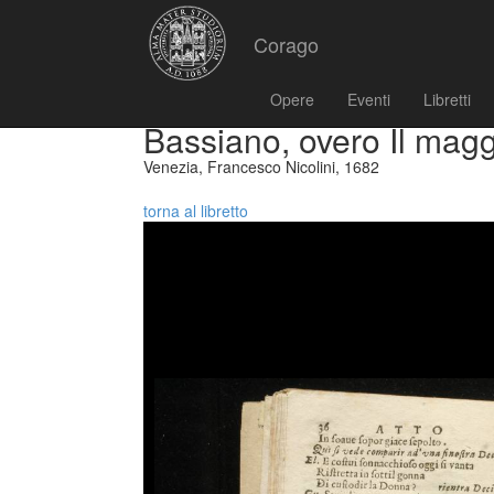
Corago
Opere
Eventi
Libretti
Bassiano, overo Il magg
Venezia, Francesco Nicolini, 1682
torna al libretto