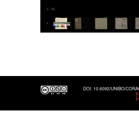
1
/
40
DOI:
10.6092/UNIBO/COR