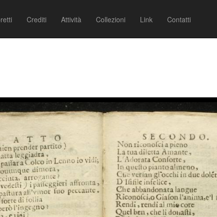
retti
Crediti
Attività
Collezioni
Link
Contatti