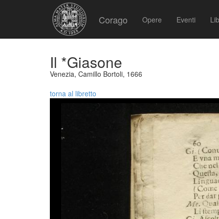
Corago
Opere
Eventi
Lib
Il *Giasone
Venezia, Camillo Bortoli, 1666
torna al libretto