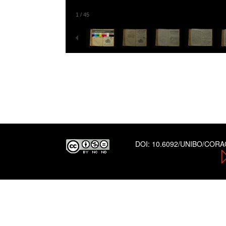
1
/
45
DOI:
10.6092/UNIBO/COR