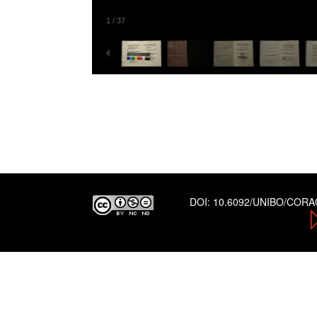
1
/
37
DOI:
10.6092/UNIBO/COR