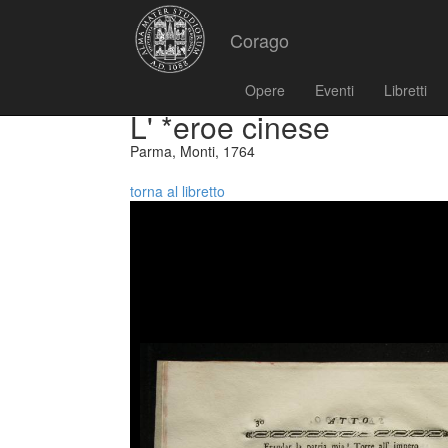
Corago
Opere
Eventi
Libretti
L' *eroe cinese
Parma, Monti, 1764
torna al libretto