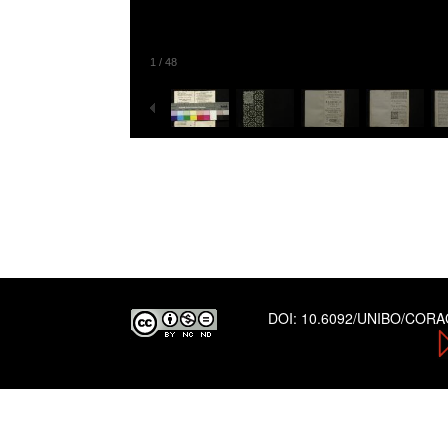
1
/
48
DOI:
10.6092/UNIBO/COR