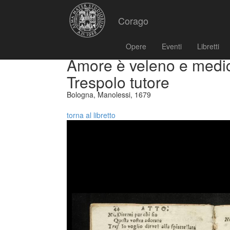
Corago
Opere
Eventi
Libretti
Amore è veleno e medicin
Trespolo tutore
Bologna, Manolessi, 1679
torna al libretto