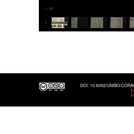
1
/
38
DOI:
10.6092/UNIBO/COR