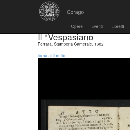
Corago
Opere
Eventi
Libretti
Il *Vespasiano
Ferrara, Stamperia Camerale, 1682
torna al libretto