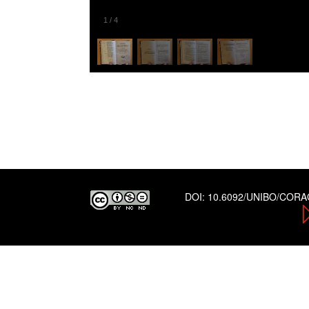
1
/
4
DOI:
10.6092/UNIBO/COR