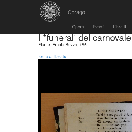
Corago
Opere
Eventi
Libretti
I *funerali del carnovale
Fiume, Ercole Rezza, 1861
torna al libretto