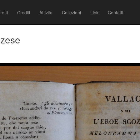
retti
Crediti
Attività
Collezioni
Link
Contatti
zzese