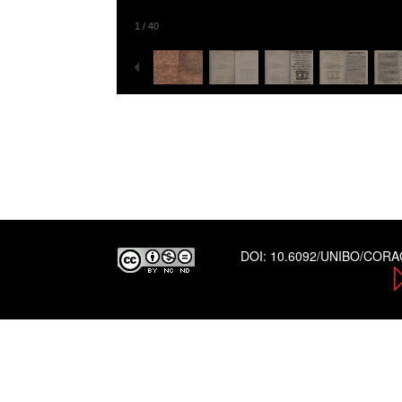
1
/
40
DOI:
10.6092/UNIBO/COR