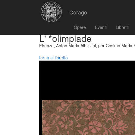
Corago
Opere
Eventi
Libretti
L' *olimpiade
Firenze, Anton Maria Albizzini, per Cosimo Maria P
torna al libretto