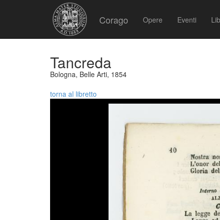
Corago
Opere
Eventi
Lib
Tancreda
Bologna, Belle Arti, 1854
torna al libretto