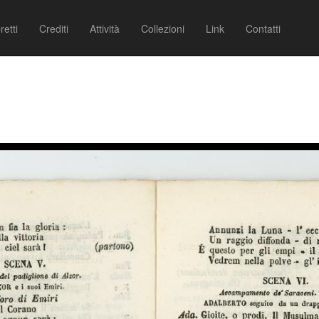
retti
Crediti
Attività
Collezioni
Link
Contatti