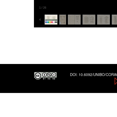
1
/
26
DOI:
10.6092/UNIBO/COR