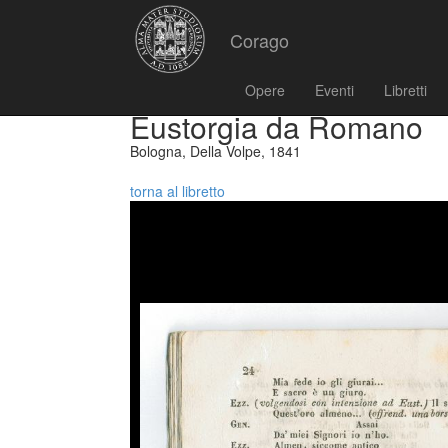
Corago
Opere
Eventi
Libretti
Eustorgia da Romano
Bologna, Della Volpe, 1841
torna al libretto