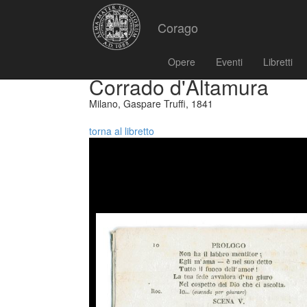
Corago
Opere
Eventi
Libretti
Corrado d'Altamura
Milano, Gaspare Truffi, 1841
torna al libretto