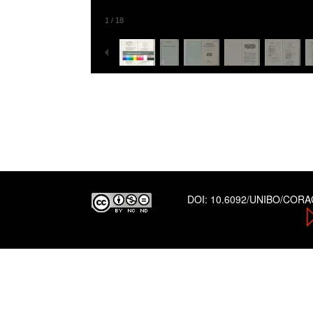
1
/
18
DOI:
10.6092/UNIBO/COR