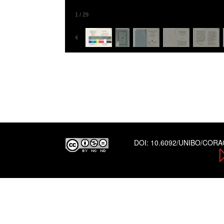
1
/
29
DOI:
10.6092/UNIBO/COR