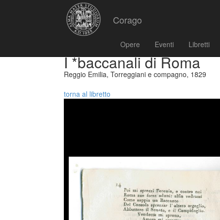
Corago
Opere
Eventi
Libretti
I *baccanali di Roma
Reggio Emilia, Torreggiani e compagno, 1829
torna al libretto