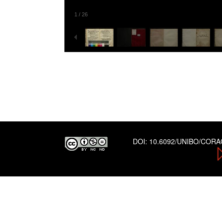
1
/
26
DOI:
10.6092/UNIBO/COR