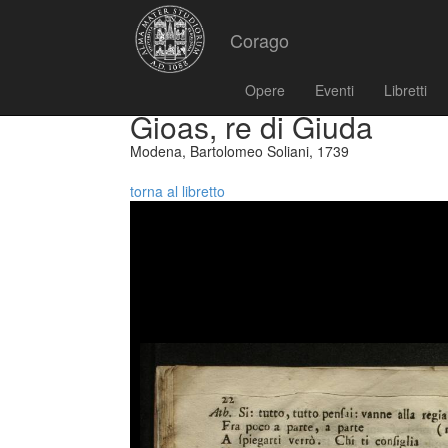
Corago
Opere
Eventi
Libretti
Gioas, re di Giuda
Modena, Bartolomeo Soliani, 1739
torna al libretto