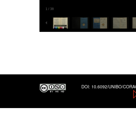
1
/
38
DOI:
10.6092/UNIBO/COR