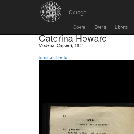
Corago
Opere
Eventi
Libretti
Caterina Howard
Modena, Cappelli, 1851
torna al libretto