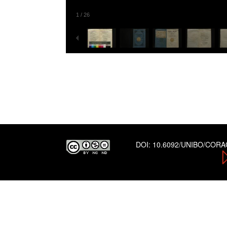
1
/
26
DOI:
10.6092/UNIBO/COR