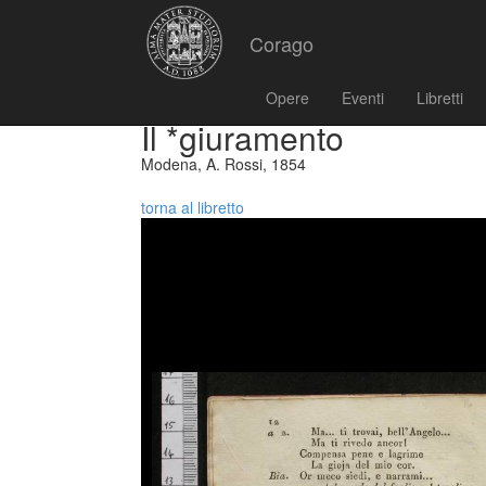
Corago
Opere
Eventi
Libretti
Il *giuramento
Modena, A. Rossi, 1854
torna al libretto