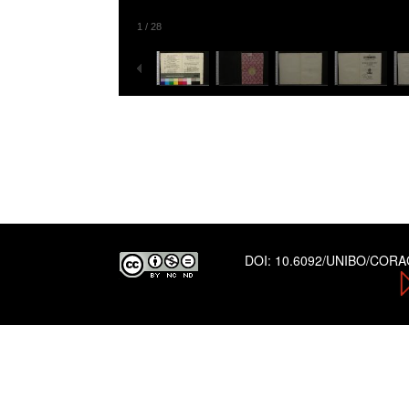
1
/
28
DOI:
10.6092/UNIBO/COR