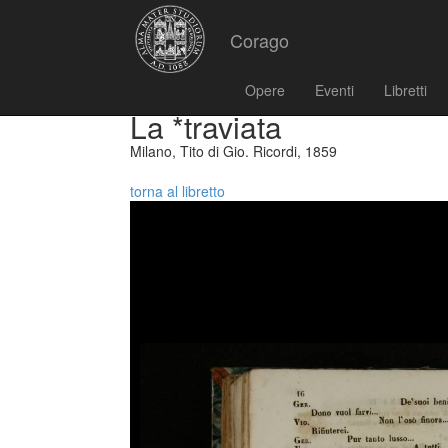
Corago
Opere
Eventi
Libretti
La *traviata
Milano, Tito di Gio. Ricordi, 1859
torna al libretto