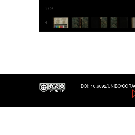
1
/
26
DOI:
10.6092/UNIBO/COR