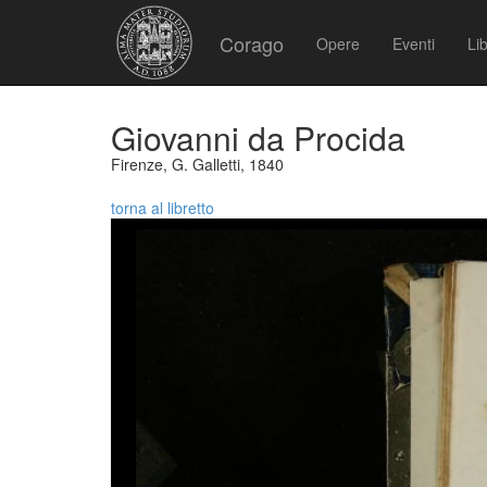
Corago
Opere
Eventi
Lib
Giovanni da Procida
Firenze, G. Galletti, 1840
torna al libretto