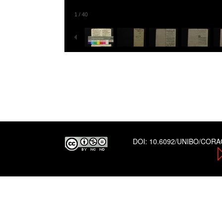
1
/
40
DOI:
10.6092/UNIBO/COR