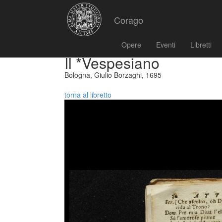
Corago
Opere
Eventi
Libretti
Il *Vespesiano
Bologna, Giulio Borzaghi, 1695
torna al libretto