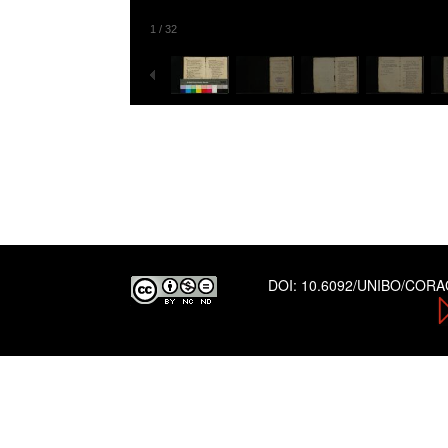
1
/
32
DOI:
10.6092/UNIBO/COR