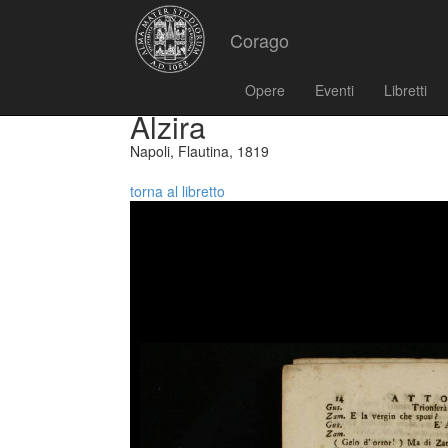
Corago
Opere
Eventi
Libretti
Alzira
Napoli, Flautina, 1819
torna al libretto