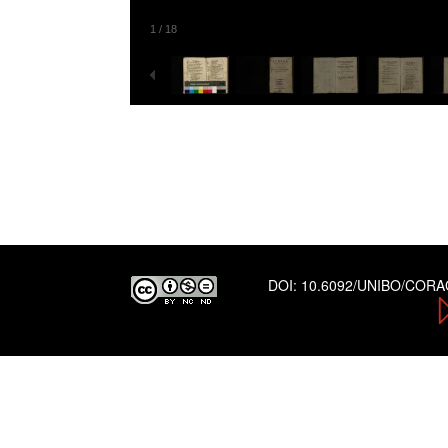
1
/
18
DOI:
10.6092/UNIBO/COR