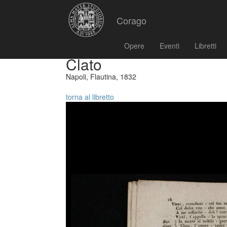
Corago
Opere
Eventi
Libretti
Clato
Napoli, Flautina, 1832
torna al libretto