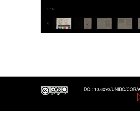
1
/
18
DOI:
10.6092/UNIBO/COR