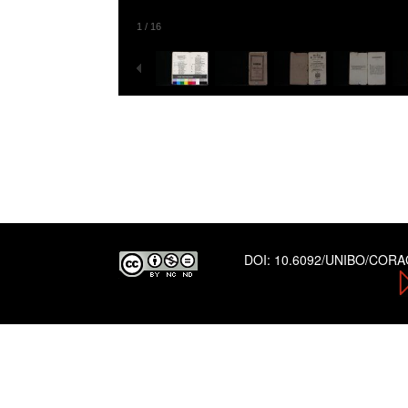
1
/
16
DOI:
10.6092/UNIBO/COR