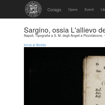
Corago
Opere
Eventi
Lib
Sargino, ossia L'allievo d
Napoli, Tipografia a S. M. degli Angeli a Pizzofalcone,
torna al libretto