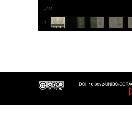
1
/
24
DOI:
10.6092/UNIBO/COR