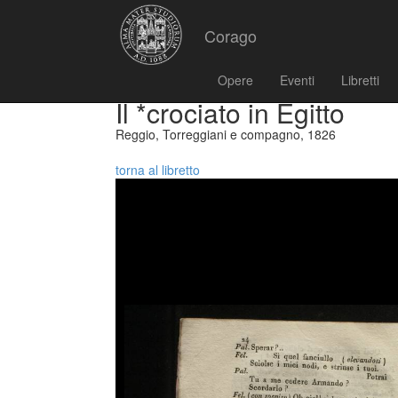
Corago
Opere
Eventi
Libretti
Il *crociato in Egitto
Reggio, Torreggiani e compagno, 1826
torna al libretto