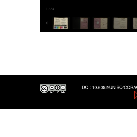
1
/
34
DOI:
10.6092/UNIBO/COR