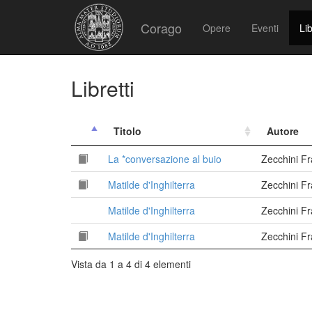
Corago
Opere
Eventi
Lib
Libretti
Titolo
Autore
La *conversazione al buio
Zecchini F
Matilde d'Inghilterra
Zecchini F
Matilde d'Inghilterra
Zecchini F
Matilde d'Inghilterra
Zecchini F
Vista da 1 a 4 di 4 elementi