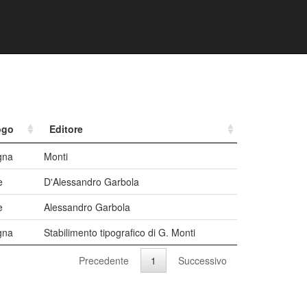
ogo
Editore
gna
Monti
e
D'Alessandro Garbola
e
Alessandro Garbola
gna
Stabilimento tipografico di G. Monti
Precedente
1
Successivo