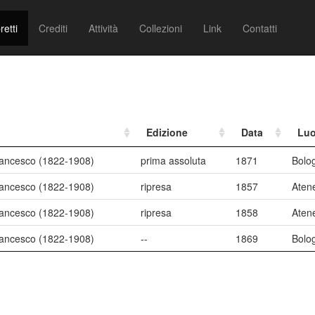
retti
Crediti
Attività
Collezioni
Link
Contatti
Edizione
Data
Lu
rancesco (1822-1908)
prima assoluta
1871
Bolo
rancesco (1822-1908)
ripresa
1857
Aten
rancesco (1822-1908)
ripresa
1858
Aten
rancesco (1822-1908)
--
1869
Bolo