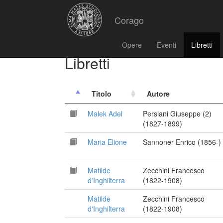
Corago
Opere
Eventi
Libretti
Libretti
Titolo
Autore
Malek Adel
Persiani Giuseppe (2)
(1827-1899)
Maria Elione
Sannoner Enrico (1856-)
Matilde
Zecchini Francesco
d'Inghilterra
(1822-1908)
Matilde
Zecchini Francesco
d'Inghilterra
(1822-1908)