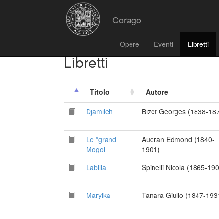
Corago
Opere
Eventi
Libretti
Libretti
Titolo
Autore
Djamileh
Bizet Georges (1838-18
Le *grand
Audran Edmond (1840-
Mogol
1901)
Labilia
Spinelli Nicola (1865-19
Marylka
Tanara Giulio (1847-193