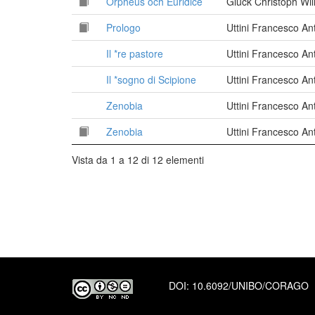
Orpheus och Euridice
Gluck Christoph Wil
Prologo
Uttini Francesco A
Il *re pastore
Uttini Francesco A
Il *sogno di Scipione
Uttini Francesco A
Zenobia
Uttini Francesco A
Zenobia
Uttini Francesco A
Vista da 1 a 12 di 12 elementi
DOI:
10.6092/UNIBO/CORAGO