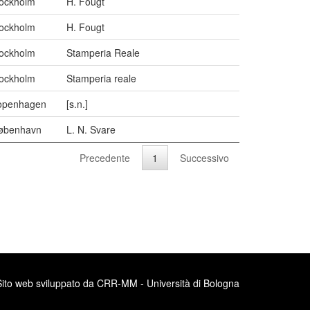
ockholm
H. Fougt
ockholm
H. Fougt
ockholm
Stamperia Reale
ockholm
Stamperia reale
openhagen
[s.n.]
øbenhavn
L. N. Svare
Precedente
1
Successivo
Sito web sviluppato da CRR-MM - Università di Bologna