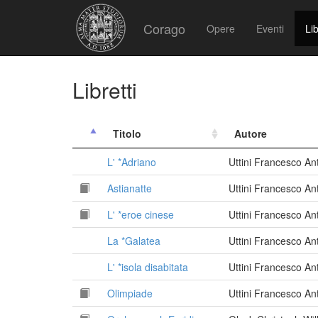
Corago
Opere
Eventi
Lib
Libretti
Titolo
Autore
L' *Adriano
Uttini Francesco A
Astianatte
Uttini Francesco A
L' *eroe cinese
Uttini Francesco A
La *Galatea
Uttini Francesco A
L' *isola disabitata
Uttini Francesco A
Olimpiade
Uttini Francesco A