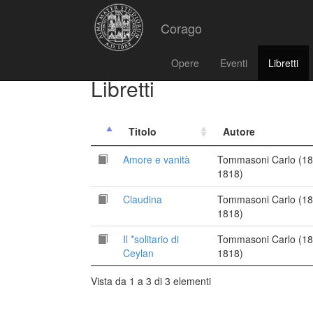
Corago
Opere
Eventi
Libretti
Libretti
Titolo
Autore
Amore e vanità
Tommasoni Carlo (18
1818)
Claudina
Tommasoni Carlo (18
1818)
Il *solitario di
Tommasoni Carlo (18
Ceylan
1818)
Vista da 1 a 3 di 3 elementi