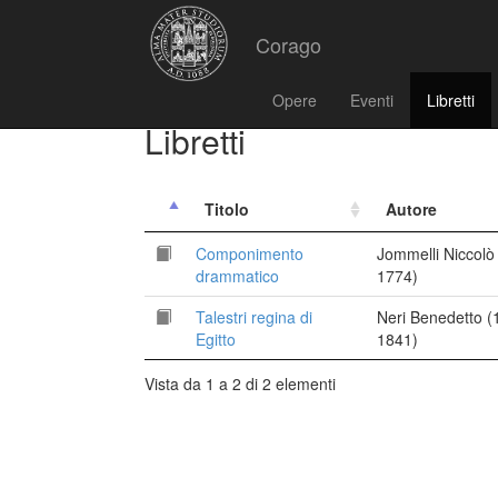
Corago
Opere
Eventi
Libretti
Libretti
Titolo
Autore
Componimento
Jommelli Niccolò
drammatico
1774)
Talestri regina di
Neri Benedetto (
Egitto
1841)
Vista da 1 a 2 di 2 elementi