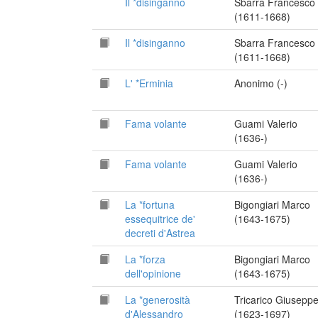
Il *disinganno
Sbarra Francesco
(1611-1668)
Il *disinganno
Sbarra Francesco
(1611-1668)
L' *Erminia
Anonimo (-)
Fama volante
Guami Valerio
(1636-)
Fama volante
Guami Valerio
(1636-)
La *fortuna
Bigongiari Marco
essequitrice de'
(1643-1675)
decreti d'Astrea
La *forza
Bigongiari Marco
dell'opinione
(1643-1675)
La *generosità
Tricarico Giusepp
d'Alessandro
(1623-1697)