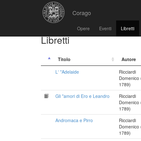
Corago
Opere
Eventi
Libretti
Libretti
Titolo
Autore
L' *Adelaide
Ricciardi
Domenico 
1789)
Gli *amori di Ero e Leandro
Ricciardi
Domenico 
1789)
Andromaca e Pirro
Ricciardi
Domenico 
1789)