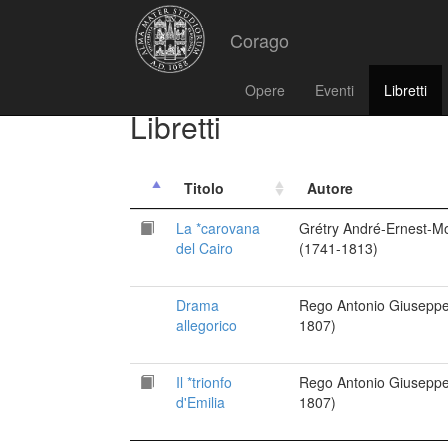
Corago
Opere
Eventi
Libretti
Libretti
Titolo
Autore
La *carovana
Grétry André-Ernest-M
del Cairo
(1741-1813)
Drama
Rego Antonio Giuseppe
allegorico
1807)
Il *trionfo
Rego Antonio Giuseppe
d'Emilia
1807)