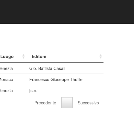
Luogo
Editore
Venezia
Gio. Battista Casali
Monaco
Francesco Gioseppe Thuille
Venezia
[s.n.]
Precedente
1
Successivo